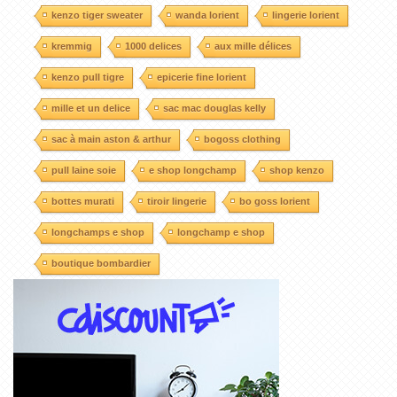
kenzo tiger sweater
wanda lorient
lingerie lorient
kremmig
1000 delices
aux mille délices
kenzo pull tigre
epicerie fine lorient
mille et un delice
sac mac douglas kelly
sac à main aston & arthur
bogoss clothing
pull laine soie
e shop longchamp
shop kenzo
bottes murati
tiroir lingerie
bo goss lorient
longchamps e shop
longchamp e shop
boutique bombardier