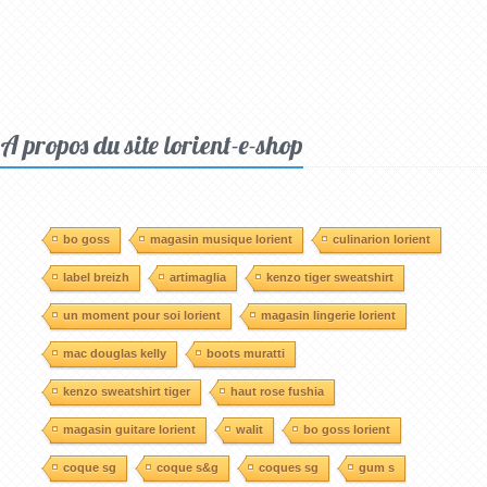
A propos du site lorient-e-shop
bo goss
magasin musique lorient
culinarion lorient
label breizh
artimaglia
kenzo tiger sweatshirt
un moment pour soi lorient
magasin lingerie lorient
mac douglas kelly
boots muratti
kenzo sweatshirt tiger
haut rose fushia
magasin guitare lorient
walit
bo goss lorient
coque sg
coque s&g
coques sg
gum s