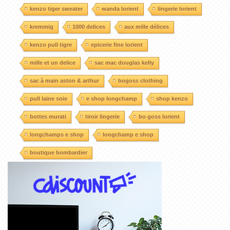
kenzo tiger sweater
wanda lorient
lingerie lorient
kremmig
1000 delices
aux mille délices
kenzo pull tigre
epicerie fine lorient
mille et un delice
sac mac douglas kelly
sac à main aston & arthur
bogoss clothing
pull laine soie
e shop longchamp
shop kenzo
bottes murati
tiroir lingerie
bo goss lorient
longchamps e shop
longchamp e shop
boutique bombardier