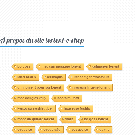
A propos du site lorient-e-shop
bo goss
magasin musique lorient
culinarion lorient
label breizh
artimaglia
kenzo tiger sweatshirt
un moment pour soi lorient
magasin lingerie lorient
mac douglas kelly
boots muratti
kenzo sweatshirt tiger
haut rose fushia
magasin guitare lorient
walit
bo goss lorient
coque sg
coque s&g
coques sg
gum s