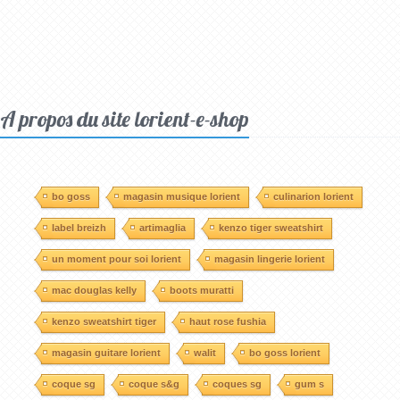
A propos du site lorient-e-shop
bo goss
magasin musique lorient
culinarion lorient
label breizh
artimaglia
kenzo tiger sweatshirt
un moment pour soi lorient
magasin lingerie lorient
mac douglas kelly
boots muratti
kenzo sweatshirt tiger
haut rose fushia
magasin guitare lorient
walit
bo goss lorient
coque sg
coque s&g
coques sg
gum s