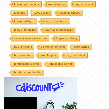
kenzo tiger sweater
wanda lorient
lingerie lorient
kremmig
1000 delices
aux mille délices
kenzo pull tigre
epicerie fine lorient
mille et un delice
sac mac douglas kelly
sac à main aston & arthur
bogoss clothing
pull laine soie
e shop longchamp
shop kenzo
bottes murati
tiroir lingerie
bo goss lorient
longchamps e shop
longchamp e shop
boutique bombardier