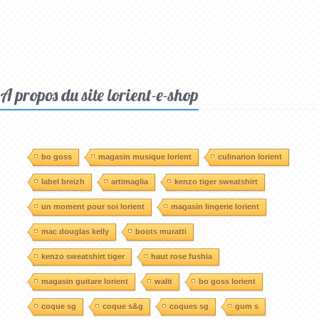
A propos du site lorient-e-shop
bo goss
magasin musique lorient
culinarion lorient
label breizh
artimaglia
kenzo tiger sweatshirt
un moment pour soi lorient
magasin lingerie lorient
mac douglas kelly
boots muratti
kenzo sweatshirt tiger
haut rose fushia
magasin guitare lorient
walit
bo goss lorient
coque sg
coque s&g
coques sg
gum s