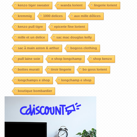
kenzo tiger sweater
wanda lorient
lingerie lorient
kremmig
1000 delices
aux mille délices
kenzo pull tigre
epicerie fine lorient
mille et un delice
sac mac douglas kelly
sac à main aston & arthur
bogoss clothing
pull laine soie
e shop longchamp
shop kenzo
bottes murati
tiroir lingerie
bo goss lorient
longchamps e shop
longchamp e shop
boutique bombardier