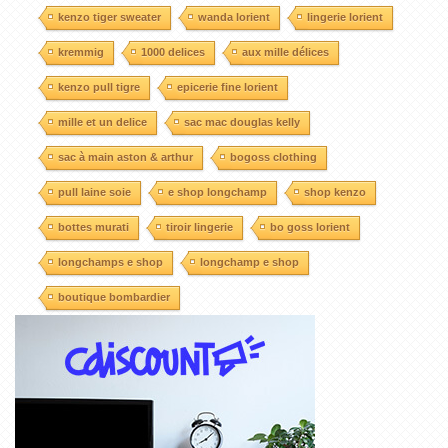
kenzo tiger sweater
wanda lorient
lingerie lorient
kremmig
1000 delices
aux mille délices
kenzo pull tigre
epicerie fine lorient
mille et un delice
sac mac douglas kelly
sac à main aston & arthur
bogoss clothing
pull laine soie
e shop longchamp
shop kenzo
bottes murati
tiroir lingerie
bo goss lorient
longchamps e shop
longchamp e shop
boutique bombardier