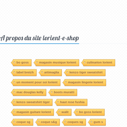
A propos du site lorient-e-shop
bo goss
magasin musique lorient
culinarion lorient
label breizh
artimaglia
kenzo tiger sweatshirt
un moment pour soi lorient
magasin lingerie lorient
mac douglas kelly
boots muratti
kenzo sweatshirt tiger
haut rose fushia
magasin guitare lorient
walit
bo goss lorient
coque sg
coque s&g
coques sg
gum s