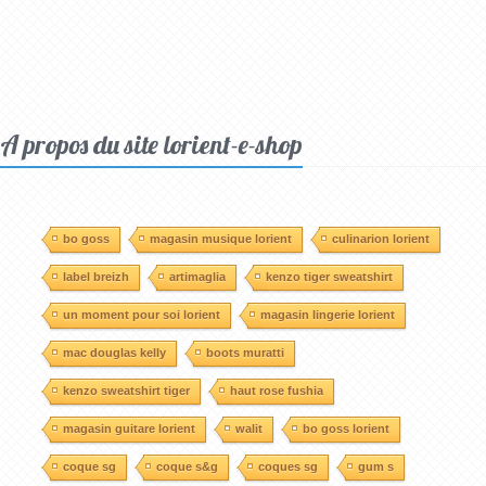
A propos du site lorient-e-shop
bo goss
magasin musique lorient
culinarion lorient
label breizh
artimaglia
kenzo tiger sweatshirt
un moment pour soi lorient
magasin lingerie lorient
mac douglas kelly
boots muratti
kenzo sweatshirt tiger
haut rose fushia
magasin guitare lorient
walit
bo goss lorient
coque sg
coque s&g
coques sg
gum s