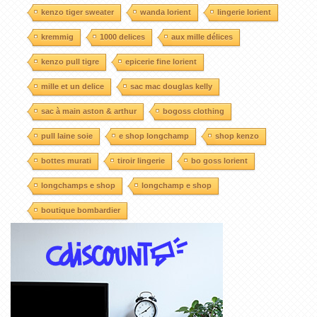
kenzo tiger sweater
wanda lorient
lingerie lorient
kremmig
1000 delices
aux mille délices
kenzo pull tigre
epicerie fine lorient
mille et un delice
sac mac douglas kelly
sac à main aston & arthur
bogoss clothing
pull laine soie
e shop longchamp
shop kenzo
bottes murati
tiroir lingerie
bo goss lorient
longchamps e shop
longchamp e shop
boutique bombardier